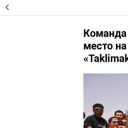
Команда
место н
«Taklima