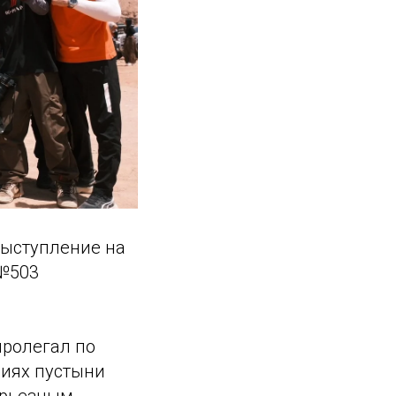
выступление на
 №503
пролегал по
виях пустыни