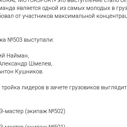
я «URAL MOTORSPORT» это выступление стало с
анда является одной из самых молодых в груз
ебовал от участников максимальной концентра
ажа №503 выступали:
ий Найман,
Александр Шмелев,
Антон Кушников.
и тройка лидеров в зачете грузовиков выгляд
З-мастер (экипаж №502)