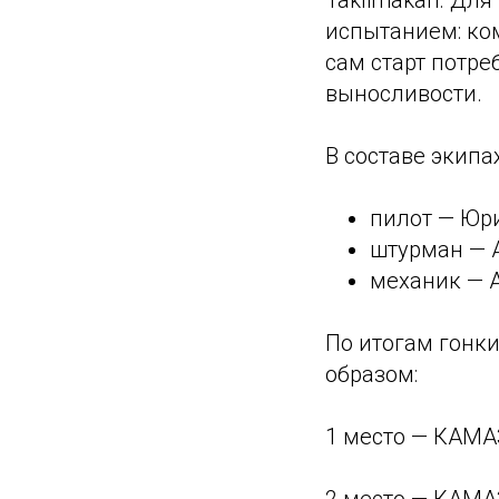
Taklimakan. Дл
испытанием: ком
сам старт потр
выносливости.
В составе экип
пилот — Юр
штурман — 
механик — 
По итогам гонк
образом:
1 место — КАМА