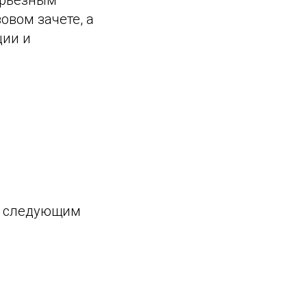
ерьезным
овом зачете, а
ции и
ит следующим