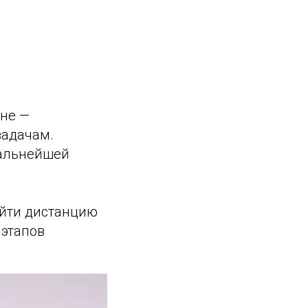
оне —
задачам.
дальнейшей
ойти дистанцию
 этапов