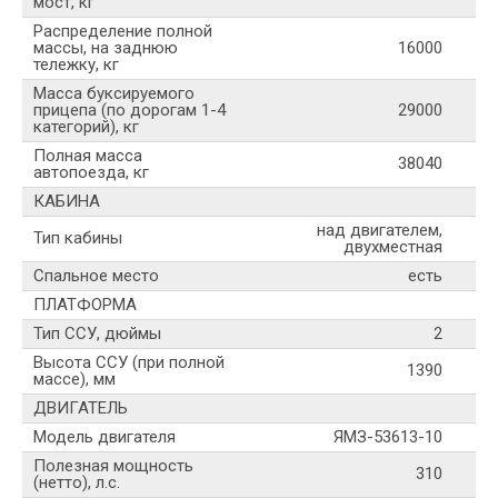
мост, кг
Распределение полной
массы, на заднюю
16000
тележку, кг
Масса буксируемого
прицепа (по дорогам 1-4
29000
категорий), кг
Полная масса
38040
автопоезда, кг
КАБИНА
над двигателем,
Тип кабины
двухместная
Спальное место
есть
ПЛАТФОРМА
Тип ССУ, дюймы
2
Высота ССУ (при полной
1390
массе), мм
ДВИГАТЕЛЬ
Модель двигателя
ЯМЗ-53613-10
Полезная мощность
310
(нетто), л.с.